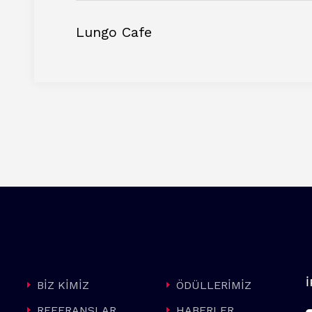
Lungo Cafe
BİZ KİMİZ
ÖDÜLLERİMİZ
REFERANSLAR
HABERLER