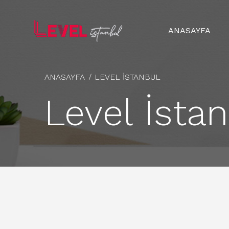
ANASAYFA
ANASAYFA
LEVEL İSTANBUL
Level İsta