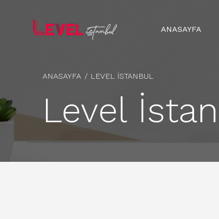
ANASAYFA
ANASAYFA
LEVEL İSTANBUL
Level İsta